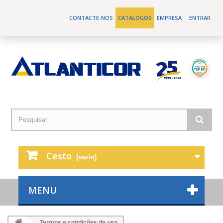
CONTACTE-NOS
CATALOGOS
EMPRESA
ENTRAR
Cesto
(vazio)
MENU
Termos e condições de uso