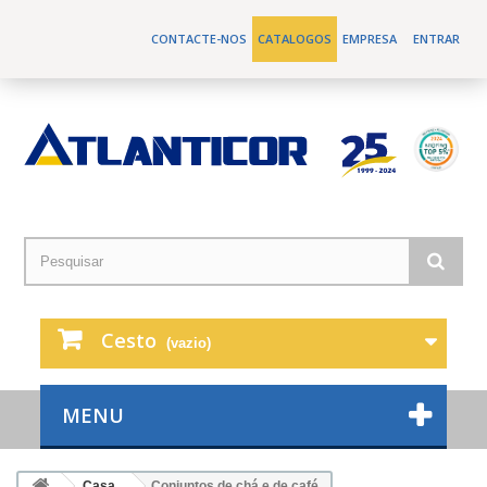
CONTACTE-NOS
CATALOGOS
EMPRESA
ENTRAR
Cesto
(vazio)
MENU
Casa
Conjuntos de chá e de café