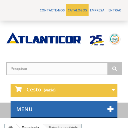
CONTACTE-NOS
CATALOGOS
EMPRESA
ENTRAR
Cesto
(vazio)
MENU
Tecnologia
Baterias portáteis