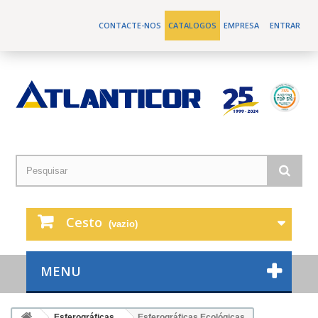
CONTACTE-NOS
CATALOGOS
EMPRESA
ENTRAR
Cesto
(vazio)
MENU
Esferográficas
Esferográficas Ecológicas