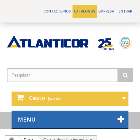
CONTACTE-NOS
CATALOGOS
EMPRESA
ENTRAR
Cesto
(vazio)
MENU
Casa
Caixas de chá e herméticas