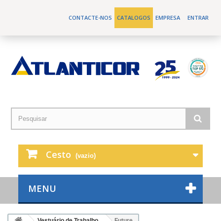
CONTACTE-NOS
CATALOGOS
EMPRESA
ENTRAR
Cesto
(vazio)
MENU
Vestuário de Trabalho
Future